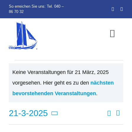
Zum
So erreichen Sie uns: Tel. 040 –
86 70 32
Inhalt
springen
Toggl
Navig
Home
Veranstaltung
Keine Veranstaltungen für 21 März, 2025
Über uns
vorgesehen. Hier geht es zu den
nächsten
für
Hinweis
bevorstehenden Veranstaltungen
.
Veranstaltu
21
Suche
21-3-2025
Ver
Vera
Tag
Ans
BBV Zeitun
Datum
wählen.