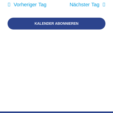
März,
Nav
Suc
Vorheriger Tag
Nächster Tag
Mitglied we
und
2025
KALENDER ABONNIEREN
Kontakt
Ansi
Spenden
Navi