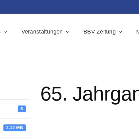
s
Veranstaltungen
BBV Zeitung
M
65. Jahrga
6
2.12 MB