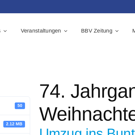
s
Veranstaltungen
BBV Zeitung
M
74. Jahrga
Weihnacht
50
2.12 MB
Umzug ins Bun