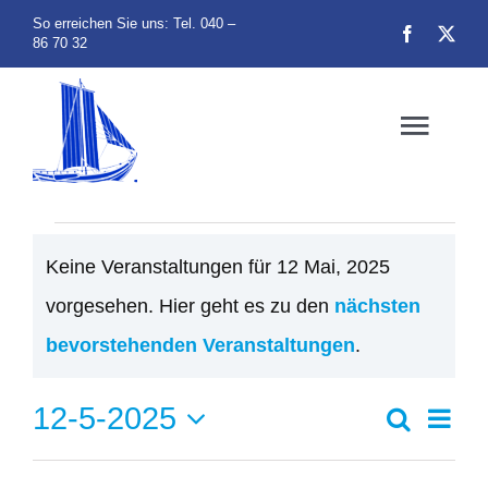
Zum
So erreichen Sie uns: Tel. 040 –
86 70 32
Inhalt
springen
Toggl
Navig
Home
Veranstaltung
Keine Veranstaltungen für 12 Mai, 2025
Über uns
vorgesehen. Hier geht es zu den
nächsten
für
Hinweis
bevorstehenden Veranstaltungen
.
Veranstaltu
12
12-5-2025
Ver
Suche
Vera
Tag
Ans
BBV Zeitun
Datum
wählen.