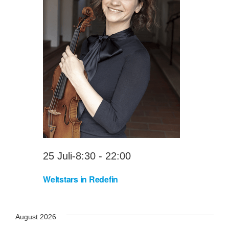
Navi
Mitglied we
Kontakt
Spenden
25 Juli-8:30
-
22:00
Weltstars in Redefin
August 2026