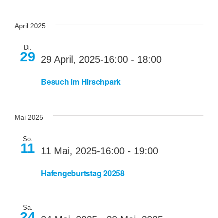
Navi
Mitglied we
April 2025
Kontakt
Di.
29
29 April, 2025-16:00
-
18:00
Spenden
Besuch im Hirschpark
Mai 2025
So.
11
11 Mai, 2025-16:00
-
19:00
Hafengeburtstag 20258
Sa.
24