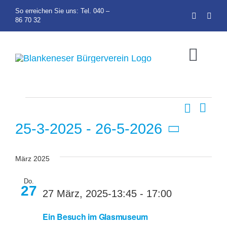
Zum
So erreichen Sie uns: Tel. 040 –
86 70 32
Inhalt
springen
Toggl
Navig
Veranstaltung
Suche
Ver
Home
Vera
Liste
Ans
25-3-2025
 - 
26-5-2026
Nav
Über uns
Suc
Datum
wählen.
März 2025
und
Veranstaltu
Do.
27
27 März, 2025-13:45
-
17:00
Ansi
BBV Zeitun
Ein Besuch im Glasmuseum