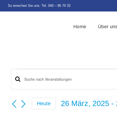
Zum
So erreichen Sie uns: Tel. 040 – 86 70 32
Inhalt
springen
Home
Über un
Veranstaltung
Veranstaltungen
Bitte
Schlüsselwort
Suche
26 März, 2025
 - 
eingeben.
Heute
und
Datum
Suche