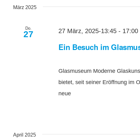
wählen.
nach
März 2025
Ansichten,
Veranstaltungen
Navigation
Schlüsselwort.
Do.
27 März, 2025-13:45
-
17:00
27
Ein Besuch im Glasm
Glasmuseum Moderne Glaskunst 
bietet, seit seiner Eröffnung im
neue
April 2025